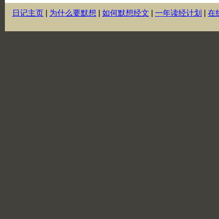
日记主页
|
为什么要默想
|
如何默想经文
|
一年读经计划
|
在