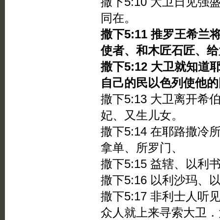
撒下5:10 大卫日见
同在。
撒下5:11 推罗王希
使者、和木匠石匠、给
撒下5:12 大卫就知
自己的民以色列使他的
撒下5:13 大卫离开
妃、又生儿女。
撒下5:14 在耶路撒
拿单、所罗门、
撒下5:15 益辖、以
撒下5:16 以利沙玛
撒下5:17 非利士人
众人就上来寻索大卫．