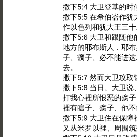
撒下5:4 大卫登基的
撒下5:5 在希伯崙作
作以色列和犹大王三十
撒下5:6 大卫和跟随
地方的耶布斯人．耶布
子、瘸子、必不能进这
去。
撒下5:7 然而大卫攻
撒下5:8 当日、大卫
打我心裡所恨恶的瘸子
裡有瞎子、瘸子、他不
撒下5:9 大卫住在保
又从米罗以裡、周围筑