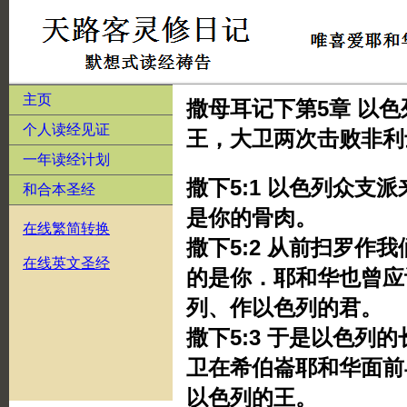
主页
撒母耳记下第5章 以
个人读经见证
王，大卫两次击败非利
一年读经计划
撒下5:1 以色列众支
和合本圣经
是你的骨肉。
在线繁简转换
撒下5:2 从前扫罗作
在线英文圣经
的是你．耶和华也曾应
列、作以色列的君。
撒下5:3 于是以色列
卫在希伯崙耶和华面前
以色列的王。