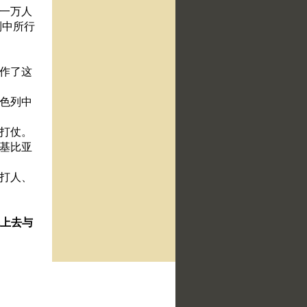
、一万人
列中所行
麽作了这
以色列中
人打仗。
有基比亚
石打人、
先上去与