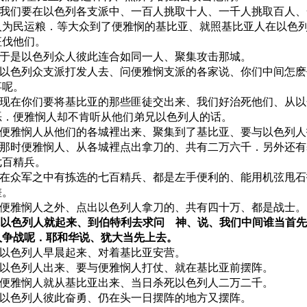
10 我们要在以色列各支派中、一百人挑取十人、一千人挑取百人
人为民运粮．等大众到了便雅悯的基比亚、就照基比亚人在以色
征伐他们。
11 于是以色列众人彼此连合如同一人、聚集攻击那城。
12 以色列众支派打发人去、问便雅悯支派的各家说、你们中间怎
事呢。
13 现在你们要将基比亚的那些匪徒交出来、我们好治死他们、从
恶．便雅悯人却不肯听从他们弟兄以色列人的话。
14 便雅悯人从他们的各城裡出来、聚集到了基比亚、要与以色列
15 那时便雅悯人、从各城裡点出拿刀的、共有二万六千．另外还
七百精兵。
16 在众军之中有拣选的七百精兵、都是左手便利的、能用机弦甩
差。
17 便雅悯人之外、点出以色列人拿刀的、共有四十万、都是战士。
18 以色列人就起来、到伯特利去求问 神、说、我们中间谁当首
人争战呢．耶和华说、犹大当先上去。
19 以色列人早晨起来、对着基比亚安营。
20 以色列人出来、要与便雅悯人打仗、就在基比亚前摆阵。
21 便雅悯人就从基比亚出来、当日杀死以色列人二万二千。
22 以色列人彼此奋勇、仍在头一日摆阵的地方又摆阵。