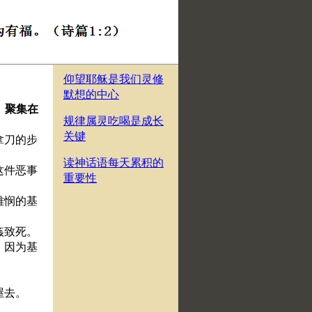
仰望耶稣是我们灵修
默想的中心
、聚集在
规律属灵吃喝是成长
关键
拿刀的步
读神话语每天累积的
这件恶事
重要性
雅悯的基
姦致死。
．因为基
屋去。