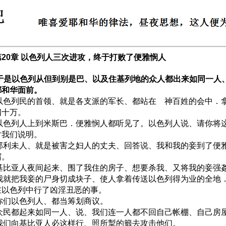
20章 以色列人三次进攻，终于打败了便雅悯人
1 于是以色列从但到别是巴、以及住基列地的众人都出来如同一人
耶和华面前。
2 以色列民的首领、就是各支派的军长、都站在 神百姓的会中．
四十万。
3 以色列人上到米斯巴．便雅悯人都听见了。以色列人说、请你将
对我们说明。
4 那利未人、就是被害之妇人的丈夫、回答说、我和我的妾到了便
宿。
5 基比亚人夜间起来、围了我住的房子、想要杀我、又将我的妾强
6 我就把我妾的尸身切成块子、使人拿着传送以色列得为业的全地
在以色列中行了凶淫丑恶的事。
7 你们以色列人、都当筹划商议。
8 众民都起来如同一人、说、我们连一人都不回自己帐棚、自己房
9 我们向基比亚人必这样行、照所掣的籤去攻击他们。