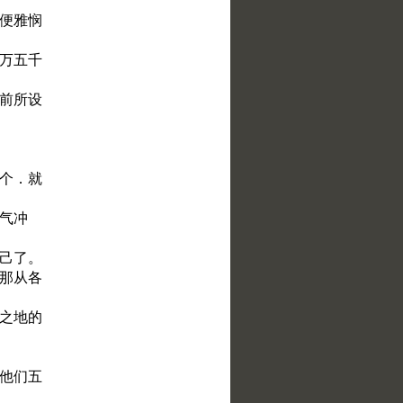
．便雅悯
二万五千
亚前所设
十个．就
烟气冲
自己了。
．那从各
出之地的
了他们五