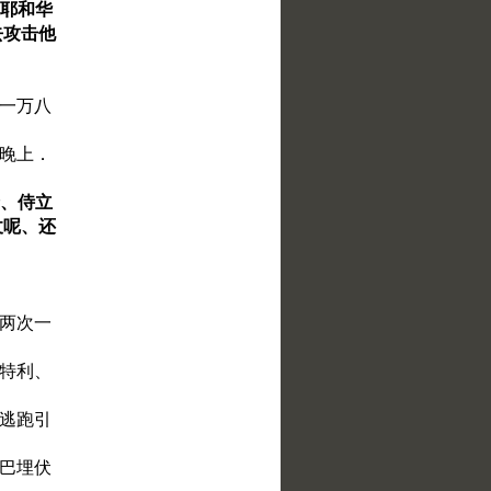
问耶和华
去攻击他
们一万八
到晚上．
哈、侍立
仗呢、还
。
前两次一
伯特利、
如逃跑引
迦巴埋伏