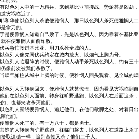
冲上前去。
34 有以色列人中的一万精兵、来到基比亚前接战、势派甚是凶勐
知道灾祸临近了。
35 耶和华使以色列人杀败便雅悯人．那日以色列人杀死便雅悯人
都是拿刀的。
36 于是便雅悯人知道自己败了．先是以色列人、因为靠着在基比
、就在便雅悯人面前诈败。
37 伏兵急忙闯进基比亚、用刀杀死全城的人。
38 以色列人豫先同伏兵约定在城内放火、以烟气上腾为号。
39 以色列人临退阵的时候、便雅悯人动手杀死以色列人、约有三
们仍像前次被我们杀败了。
40 当烟气如柱从城中上腾的时候、便雅悯人回头观看、见全城的
41 以色列人又转身回来．便雅悯人就甚惊惶、因为看见灾祸临到
42 他们在以色列人面前、转身往旷野逃跑、以色列人在后面追杀
来的、也都夹攻杀灭他们。
43 以色列人围绕便雅悯人、追赶他们、在他们歇脚之处、对着日
践踏他们。
44 便雅悯人死了的、有一万八千．都是勇士。
45 其馀的人转身向旷野逃跑、往临门磐去．以色列人在道路上杀
如拾取遗穗一样．追到基顿又杀了他们二千人。