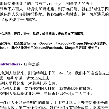
46 那日便雅悯死了的、共有二万五千人．都是拿刀的勇士。
47 只剩下六百人、转身向旷野逃跑、到了临门磐、就在那裡住了
48 以色列人又转到便雅悯地、将各城的人和牲畜、并一切所遇见
、又放火烧了一切城邑。
什么感动，开启，祷告，见证，或是问题，也欢迎在下面留言。
方框，就会出现Twitter，Google+，Facebook和Disqus的标记供你选
squs。我个人推荐使用Disqus或Facebook。Disqus很容易注册使用）