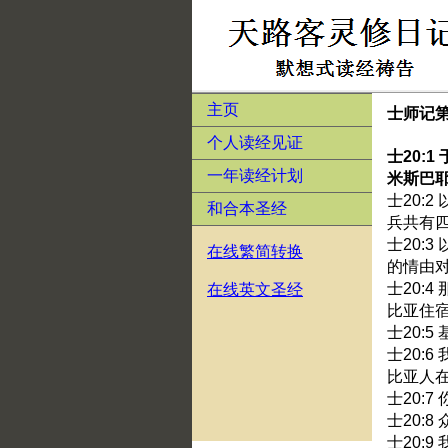
主页
士师记第
个人读经见证
士20:
一年读经计划
米斯巴
士20:
和合本圣经
兵共有
士20:
在线繁简转换
的情由
士20:
在线英文圣经
比亚住
士20:
士20:
比亚人
士20:
士20:
士20: