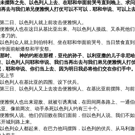
23 未摆阵之先、以色列人上去、在耶和华面前哭号直到晚上、求
们再去与我们弟兄便雅悯人打仗可以不可以．耶和华说、可以上
24 第二日、以色列人就上前攻击便雅悯人。
25 便雅悯人也在这日从基比亚出来、与以色列人接战、又杀死他
是拿刀的。
26 以色列众人就上到伯特利、坐在耶和华面前哭号、当日禁食直
和华面前献燔祭和平安祭。
27 那时、 神的约柜在那裡．亚伦的孙子、以利亚撒的儿子非尼
前、以色列人问耶和华说、我们当再出去与我们弟兄便雅悯人打
呢．耶和华说、你们当上去、因为明日我必将他们交在你们手中
8 见上节
29 以色列人在基比亚的四围、设下伏兵。
30 第三日、以色列人又上去攻击便雅悯人、在基比亚前摆阵、与
31 便雅悯人也出来迎敌、就被引诱离城．在田间两条路上、一通
比亚、像前两次、动手杀死以色列人约有三十个。
32 便雅悯人说、他们仍旧败在我们面前．但以色列人说、我们不
离开城到路上来。
33 以色列众人都起来、在巴力他玛摆阵．以色列的伏兵、从马利