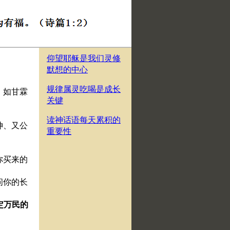
仰望耶稣是我们灵修
默想的中心
规律属灵吃喝是成长
、如甘霖
关键
读神话语每天累积的
神、又公
重要性
。
你买来的
问你的长
定万民的