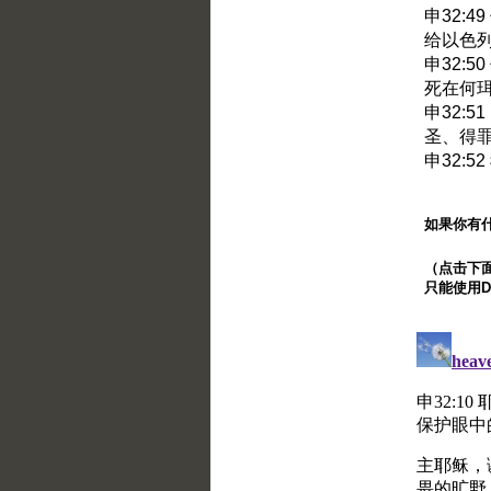
申32:
给以色
申32:
死在何
申32:
圣、得
申32:
如果你有
（点击下面的
只能使用Di