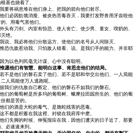
的根基也烧着了。
23 我要将祸患堆在他们身上、把我的箭向他们射尽。
24 他们必因飢饿消瘦、被炎热苦毒吞灭．我要打发野兽用牙齿咬
行的、用毒气害他们。
25 外头有刀剑、内室有惊恐、使人丧亡、使少男、童女、喫奶的
都灭绝。
26 我说、我必将他们分散远方、使他们的名号从人间除灭、
27 惟恐仇敌惹动我、只怕敌人错看、说、是我们手的能力、并非
28 因为以色列民毫无计谋、心中没有聪明。
29 惟愿他们有智慧、能明白这事、肯思念他们的结局。
30 若不是他们的磐石卖了他们、若不是耶和华交出他们、一人焉
、二人焉能使万人逃跑呢。
31 据我们的仇敌自己断定、他们的磐石不如我们的磐石。
32 他们的葡萄树是所多玛的葡萄树、蛾摩拉田园所生的、他们的
全挂都是苦的。
33 他们的酒是大蛇的毒气、是虺蛇残害的恶毒。
34 这不都是积蓄在我这裡、封锁在我府库中麽。
35 他们失脚的时候、伸冤报应在我．因他们遭灾的日子近了、那
的、必速速来到。