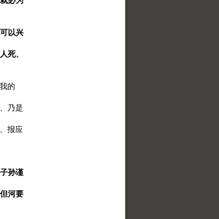
、就必为
他可以兴
使人死、
恨我的
肉、乃是
冤、报应
的子孙谨
约但河要