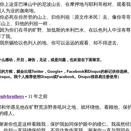
49 你上这亚巴琳山中的尼波山去、在摩押地与耶利哥相对、观看
列人为业的迦南地。
50 你必死在你所登的山上、归你列祖〔原文作本民〕去、像你哥
珥山上、归他的列祖一样．
51 因为你们在寻的旷野、加低斯的米利巴水、在以色列人中没有
罪了我。
52 我所赐给以色列人的地、你可以远远的观看、却不得进去。
什么感动，开启，祷告，见证，或是问题，也欢迎在下面留言。
方框，就会出现Twitter，Google+，Facebook和Disqus的标记供你选
squs。我个人推荐使用Disqus或Facebook。Disqus很容易注册使用）