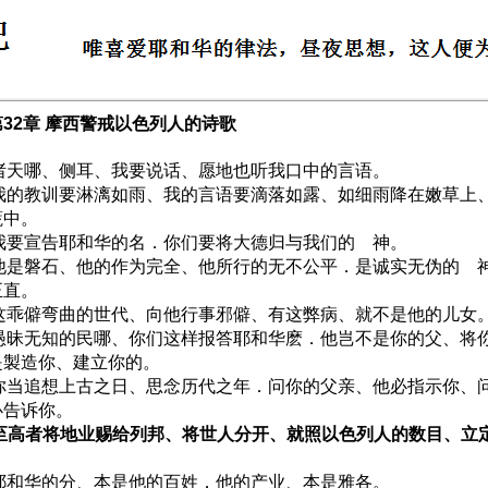
32章 摩西警戒以色列人的诗歌
1 诸天哪、侧耳、我要说话、愿地也听我口中的言语。
2 我的教训要淋漓如雨、我的言语要滴落如露、如细雨降在嫩草上
蔬中。
3 我要宣告耶和华的名．你们要将大德归与我们的 神。
4 他是磐石、他的作为完全、他所行的无不公平．是诚实无伪的 
正直。
5 这乖僻弯曲的世代、向他行事邪僻、有这弊病、就不是他的儿女
6 愚昧无知的民哪、你们这样报答耶和华麽．他岂不是你的父、将
是製造你、建立你的。
7 你当追想上古之日、思念历代之年．问你的父亲、他必指示你、
必告诉你。
8 至高者将地业赐给列邦、将世人分开、就照以色列人的数目、立
9 耶和华的分、本是他的百姓．他的产业、本是雅各。