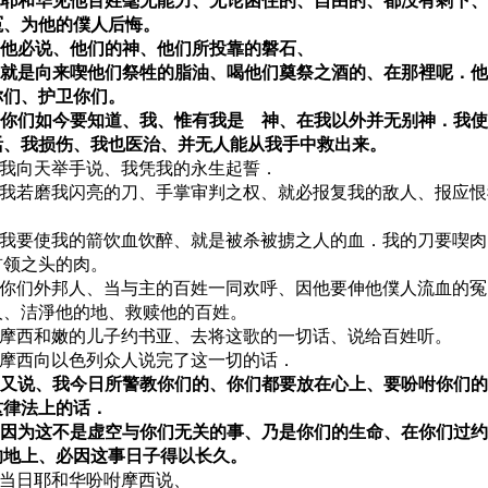
36 耶和华见他百姓毫无能力、无论困住的、自由的、都没有剩下
冤、为他的僕人后悔。
37 他必说、他们的神、他们所投靠的磐石、
38 就是向来喫他们祭牲的脂油、喝他们奠祭之酒的、在那裡呢．
你们、护卫你们。
39 你们如今要知道、我、惟有我是 神、在我以外并无别神．我
活、我损伤、我也医治、并无人能从我手中救出来。
40 我向天举手说、我凭我的永生起誓．
41 我若磨我闪亮的刀、手掌审判之权、就必报复我的敌人、报应
42 我要使我的箭饮血饮醉、就是被杀被掳之人的血．我的刀要喫
首领之头的肉。
43 你们外邦人、当与主的百姓一同欢呼、因他要伸他僕人流血的
人、洁淨他的地、救赎他的百姓。
44 摩西和嫩的儿子约书亚、去将这歌的一切话、说给百姓听。
45 摩西向以色列众人说完了这一切的话．
46 又说、我今日所警教你们的、你们都要放在心上、要吩咐你们
这律法上的话．
47 因为这不是虚空与你们无关的事、乃是你们的生命、在你们过
的地上、必因这事日子得以长久。
48 当日耶和华吩咐摩西说、