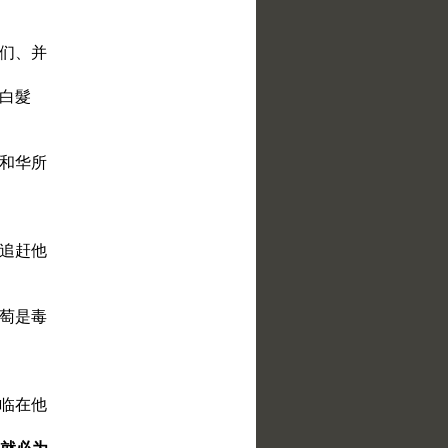
他们、并
、白髮
耶和华所
能追赶他
葡萄是毒
要临在他