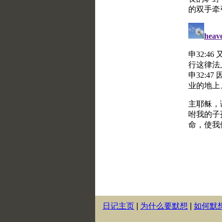
日记主页
|
为什么要默想
|
如何默