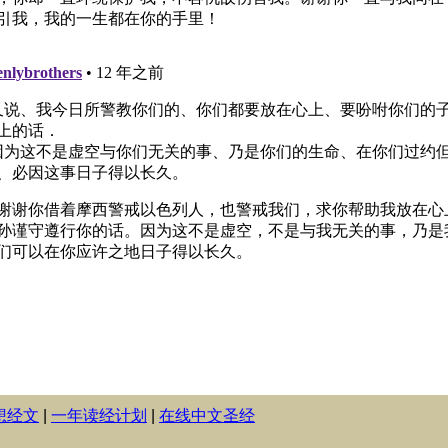
想经文
|
一年读经计划
|
在线中文圣经