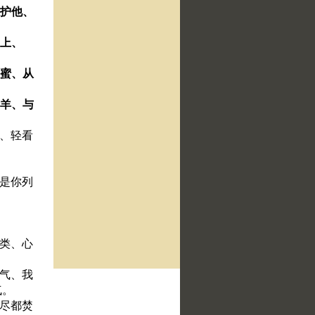
保护他、
之上、
咂蜜、从
山羊、与
神、轻看
、是你列
族类、心
怒气、我
气。
、尽都焚