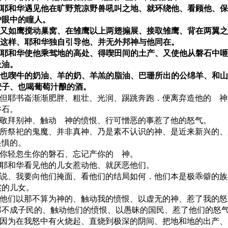
10 耶和华遇见他在旷野荒凉野兽吼叫之地、就环绕他、看顾他、
护眼中的瞳人。
11 又如鹰搅动巢窝、在雏鹰以上两翅搧展、接取雏鹰、背在两翼
12 这样、耶和华独自引导他、并无外邦神与他同在。
13 耶和华使他乘驾地的高处、得喫田间的土产、又使他从磐石中
吸油。
14 也喫牛的奶油、羊的奶、羊羔的脂油、巴珊所出的公绵羊、和
麦子、也喝葡萄汁酿的酒。
15 但耶书崙渐渐肥胖、粗壮、光润、踢跳奔跑．便离弃造他的 
磐石。
16 敬拜别神、触动 神的愤恨、行可憎恶的事惹了他的怒气。
17 所祭祀的鬼魔、并非真神、乃是素不认识的神、是近来新兴的
畏惧的。
18 你轻忽生你的磐石、忘记产你的 神。
19 耶和华看见他的儿女惹动他、就厌恶他们。
20 说、我要向他们掩面、看他们的结局如何．他们本是极乖僻的
实的儿女。
21 他们以那不算为神的、触动我的愤恨、以虚无的神、惹了我的
那不成子民的、触动他们的愤恨、以愚昧的国民、惹了他们的怒
22 因为在我怒中有火烧起、直烧到极深的阴间、把地和地的出产