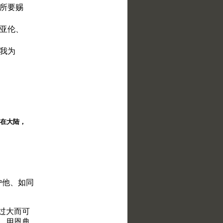
我所要赐
哥亚伦、
尊我为
择。在大陆，