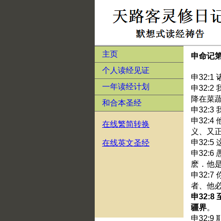
主页
申命记第
个人读经见证
申32:
一年读经计划
申32:
降在菜
和合本圣经
申32:
申32:
在线繁简转换
义、又
申32:
在线英文圣经
申32:
麽．他
申32:
者、他
申32:
疆界
。
申32: