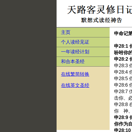
主页
申命记第
个人读经见证
申28:
一年读经计划
吩咐你
申28:
和合本圣经
申28:
申28:
在线繁简转换
申28:
申28:
在线英文圣经
申28:
击你、
申28:
你 神
申28:
你作为
申28: