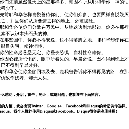
62 你们先前虽然像天上的星那样多、却因不听从耶和华你 神的
就稀少了。
63 先前耶和华怎样喜悦善待你们、使你们众多、也要照样喜悦毁
灭亡．并且你们从所要进去得的地上、必被拔除。
64 耶和华必使你们分散在万民中、从地这边到地那边、你必在那
祖素不认识木头石头的神。
65 在那些国中、你必不得安逸、也不得落脚之地、耶和华却使你
、眼目失明、精神消耗。
66 你的性命必悬悬无定、你昼夜恐惧、自料性命难保。
67 你因心裡所恐惧的、眼中所看见的、早晨必说、巴不得到晚上
、巴不得到早晨才好。
68 耶和华必使你坐船回埃及去、走我曾告诉你不得再见的路、在
与仇敌作奴婢、却无人买。
什么感动，开启，祷告，见证，或是问题，也欢迎在下面留言。
方框，就会出现Twitter，Google+，Facebook和Disqus的标记供你选
squs。我个人推荐使用Disqus或Facebook。Disqus很容易注册使用）