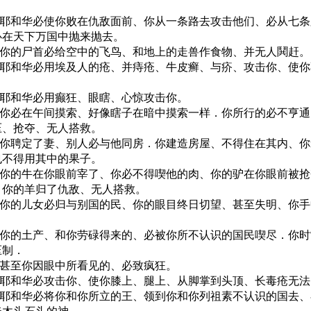
25 耶和华必使你败在仇敌面前、你从一条路去攻击他们、必从七
必在天下万国中抛来抛去。
26 你的尸首必给空中的飞鸟、和地上的走兽作食物、并无人鬨赶。
27 耶和华必用埃及人的疮、并痔疮、牛皮癣、与疥、攻击你、使
28 耶和华必用癫狂、眼瞎、心惊攻击你。
29 你必在午间摸索、好像瞎子在暗中摸索一样．你所行的必不亨
压、抢夺、无人搭救。
30 你聘定了妻、别人必与他同房．你建造房屋、不得住在其内、
也不得用其中的果子。
31 你的牛在你眼前宰了、你必不得喫他的肉、你的驴在你眼前被
．你的羊归了仇敌、无人搭救。
32 你的儿女必归与别国的民、你的眼目终日切望、甚至失明、你
33 你的土产、和你劳碌得来的、必被你所不认识的国民喫尽．你
压制．
34 甚至你因眼中所看见的、必致疯狂。
35 耶和华必攻击你、使你膝上、腿上、从脚掌到头顶、长毒疮无
36 耶和华必将你和你所立的王、领到你和你列祖素不认识的国去