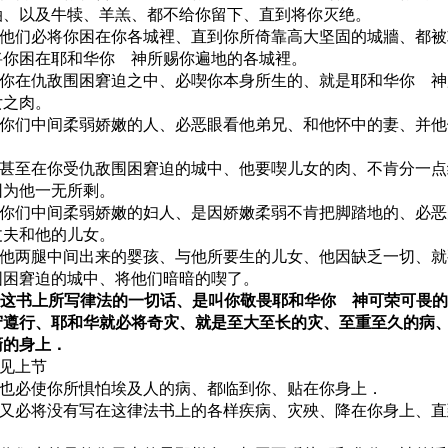
油、以及牛犊、羊羔、都不给你留下、直到将你灭绝。
52 他们必将你困在你各城裡、直到你所倚靠高大坚固的城牆、都
将你困在耶和华你 神所赐你遍地的各城裡。
53 你在仇敌围困窘迫之中、必喫你本身所生的、就是耶和华你 
女之肉。
54 你们中间柔弱娇嫩的人、必恶眼看他弟兄、和他怀中的妻、并
55 甚至在你受仇敌围困窘迫的城中、他要喫儿女的肉、不肯分一
因为他一无所剩。
56 你们中间柔弱娇嫩的妇人、是因娇嫩柔弱不肯把脚踏地的、必
丈夫和他的儿女。
57 他两腿中间出来的婴孩、与他所要生的儿女、他因缺乏一切、
围困窘迫的城中、将他们暗暗的喫了。
58 这书上所写律法的一切话、是叫你敬畏耶和华你 神可荣可畏
守遵行、耶和华就必将奇灾、就是至大至长的灾、至重至久的病
裔的身上．
9 见上节
60 也必使你所惧怕埃及人的病、都临到你、贴在你身上．
61 又必将没有写在这律法书上的各样疾病、灾殃、降在你身上、