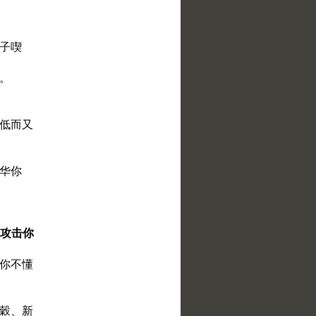
虫子喫
了。
、低而又
耶和华你
来攻击你
语你不懂
五穀、新