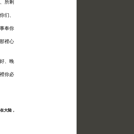
话、所剩
灭你们、
裡事奉你
在那裡心
才好、晚
那裡你必
择。在大陆，