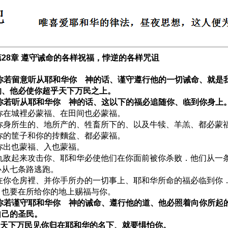
28章 遵守诫命的各样祝福，悖逆的各样咒诅
1 你若留意听从耶和华你 神的话、谨守遵行他的一切诫命、就是
的、他必使你超乎天下万民之上。
2 你若听从耶和华你 神的话、这以下的福必追随你、临到你身上
3 你在城裡必蒙福、在田间也必蒙福。
4 你身所生的、地所产的、牲畜所下的、以及牛犊、羊羔、都必蒙
5 你的筐子和你的抟麵盆、都必蒙福。
6 你出也蒙福、入也蒙福。
7 仇敌起来攻击你、耶和华必使他们在你面前被你杀败．他们从一
必从七条路逃跑。
8 在你仓房裡、并你手所办的一切事上、耶和华所命的福必临到你
、也要在所给你的地上赐福与你。
9 你若谨守耶和华你 神的诫命、遵行他的道、他必照着向你所起
自己的圣民。
10 天下万民见你归在耶和华的名下、就要惧怕你。