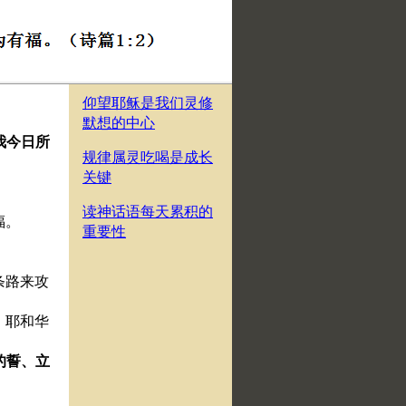
仰望耶稣是我们灵修
默想的中心
我今日所
规律属灵吃喝是成长
关键
。
读神话语每天累积的
福。
重要性
条路来攻
．耶和华
的誓、立