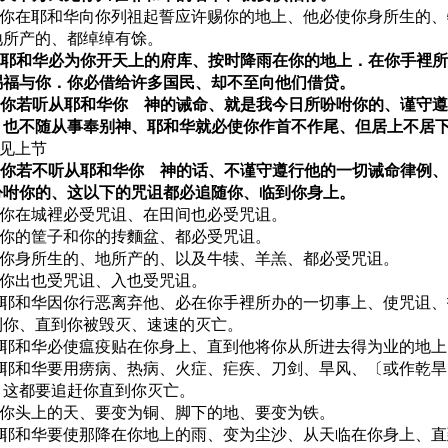
11 你在耶和华向你列祖起誓应许赐你的地上、他必使你身所生的
地所产的、都绰绰有馀。
12 耶和华必为你开天上的府库、按时降雨在你的地上．在你手裡
赐福与你．你必借给许多国民、却不至向他们借贷。
13 你若听从耶和华你 神的诫命、就是我今日所吩咐你的、谨守
、也不随从事奉别神、耶和华就必使你作首不作尾、但居上不居
4 见上节
15 你若不听从耶和华你 神的话、不谨守遵行他的一切诫命律例
吩咐你的、这以下的咒诅都必追随你、临到你身上。
16 你在城裡必受咒诅、在田间也必受咒诅。
17 你的筐子和你的抟麵盆、都必受咒诅。
18 你身所生的、地所产的、以及牛犊、羊羔、都必受咒诅。
19 你出也受咒诅、入也受咒诅。
20 耶和华因你行恶离弃他、必在你手裡所办的一切事上、使咒诅
到你、直到你被毁灭、速速的灭亡。
21 耶和华必使瘟疫贴在你身上、直到他将你从所进去得为业的地
22 耶和华要用痨病、热病、火症、疟疾、刀剑、旱风、〔或作乾
．这都要追赶你直到你灭亡。
23 你头上的天、要变为铜、脚下的地、要变为铁。
24 耶和华要使那降在你地上的雨、变为尘沙、从天临在你身上、