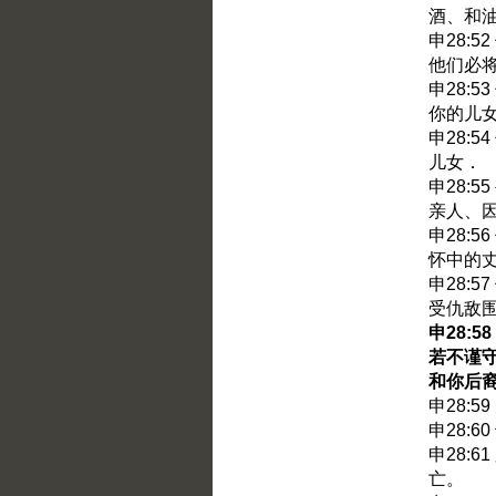
酒、和
申28:
他们必
申28:
你的儿
申28:
儿女．
申28:
亲人、
申28:
怀中的
申28:
受仇敌
申28:
若不谨
和你后
申28:5
申28:
申28:
亡。