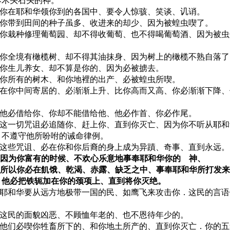
奉木头石头的神。
37 你在耶和华领你到的各国中、要令人惊骇、笑谈、讥诮。
38 你带到田间的种子虽多、收进来的却少、因为被蝗虫喫了。
39 你栽种修理葡萄园、却不得收葡萄、也不得喝葡萄酒、因为被
40 你全境有橄榄树、却不得其油抹身、因为树上的橄榄不熟自落
41 你生儿养女、却不算是你的、因为必被掳去。
42 你所有的树木、和你地裡的出产、必被蝗虫所喫。
43 在你中间寄居的、必渐渐上升、比你高而又高、你必渐渐下降
44 他必借给你、你却不能借给他、他必作首、你必作尾。
45 这一切咒诅必追随你、赶上你、直到你灭亡、因为你不听从
、不遵守他所吩咐的诫命律例。
46 这些咒诅、必在你和你后裔的身上成为异蹟、奇事、直到永远。
47 因为你富有的时候、不欢心乐意地事奉耶和华你的 神、
48 所以你必在飢饿、乾渴、赤露、缺乏之中、事奉耶和华所打发
．他必把铁轭加在你的颈项上、直到将你灭绝。
49 耶和华要从远方地极带一国的民、如鹰飞来攻击你．这民的言
50 这民的面貌凶恶、不顾恤年老的、也不恩待年少的。
51 他们必喫你牲畜所下的、和你地土所产的、直到你灭亡．你的