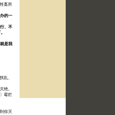
、牲畜所
所办的一
遵行、不
下。
、就是我
、扰乱、
上灭绝。
旱〕霉烂
直到你灭