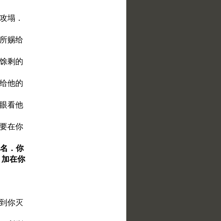
被攻塌．
神所赐给
他馀剩的
点给他的
恶眼看他
就要在你
的名．你
、加在你
直到你灭