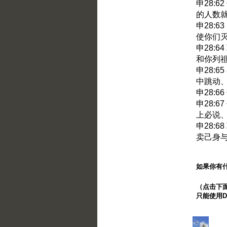
申28:
的人数
申28:
使你们
申28:
和你列
申28:
中跳动
申28:
申28:
上必说
申28:
卖己身
如果你有
（点击下面的
只能使用Di