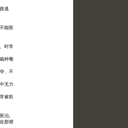
条路逃
你不能医
通、时常
你栽种葡
抢夺、不
手中无力
时常被欺
法医治。
、在那裡