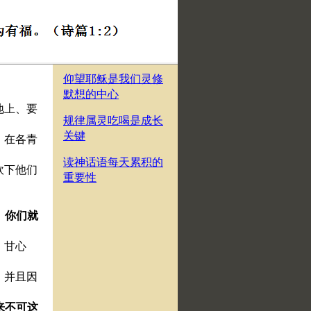
仰望耶稣是我们灵修
默想的中心
地上、要
规律属灵吃喝是成长
关键
、在各青
读神话语每天累积的
砍下他们
重要性
、你们就
、甘心
．并且因
来不可这