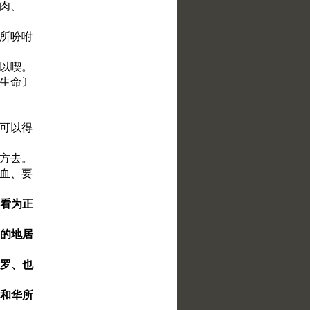
喫肉、
我所吩咐
可以喫。
作生命〕
就可以得
地方去。
的血、要
、看为正
们的地居
网罗、也
耶和华所