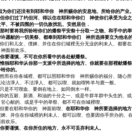
9 因为你们还没有到耶和华你 神所赐你的安息地、所给你的产业
10 但你们过了约但河、得以住在耶和华你们 神使你们承受为业
太平、不被四围的一切仇敌扰乱、安然居住．
11 那时要将我所吩咐你们的燔祭平安祭十分取一之物、和手中的
华许愿献的一切美祭、都奉到耶和华你们 神所选择要立为他名
12 你们和儿女、僕婢、并住在你们城裡无分无业的利未人、都要
 神面前欢乐。
13 你要谨慎、不可在你所看中的各处献燔祭。
14 惟独耶和华从你那一支派中所选择的地方、你就要在那裡献燔
吩咐你的。
15 然而在你各城裡、都可以照耶和华你 神所赐你的福分、随心
无论洁淨人、不洁淨人、都可以喫、就如喫羚羊与鹿一般。
16 只是不可喫血、要倒在地上、如同倒水一样。
17 你的五穀、新酒、和油的十分之一、或是牛群羊群中头生的、
、甘心献的、或是手中的举祭、都不可在你城裡喫、
18 但要在耶和华你的 神面前喫、
在耶和华你 神所要选择的地方
僕婢、并住在你城裡的利未人、都可以喫、也要因你手所办的、
面前欢乐。
19 你要谨慎、在你所住的地方、永不可丢弃利未人。