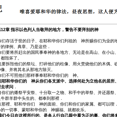
12章 指示以色列人当敬拜的地方，警告不要拜别的神
1 你们存活于世的日子、在耶和华你们列祖的 神所赐你们为业的
行的律例、典章、乃是这些．
2 你们要将所赶出的国民事奉神的各地方、无论是在高山、在小山
、都毁坏了。
3 也要拆毁他们的祭坛、打碎他们的柱像、用火焚烧他们的木偶、
神像、并将其名从那地方除灭。
4 你们不可照他们那样事奉耶和华你们的 神。
5 但耶和华你们的 神从你们各支派中、选择何处为立他名的居所
裡去求问
．
6 将你们的燔祭平安祭、十分取一之物、和手中的举祭、并还愿祭
及牛群羊群中头生的、都奉到那裡．
7 在那裡、耶和华你们 神的面前、你们和你们的家属、都可以喫
办的一切事、蒙耶和华你的 神赐福、就都欢乐。
8 我们今日在这裡所行的、是各人行自己眼中看为正的事、你们将