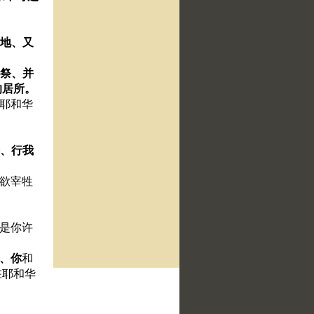
。
之地、又
举祭、并
的居所。
在耶和华
祭、行我
所欲宰牲
或是你许
、你
和
在耶和华