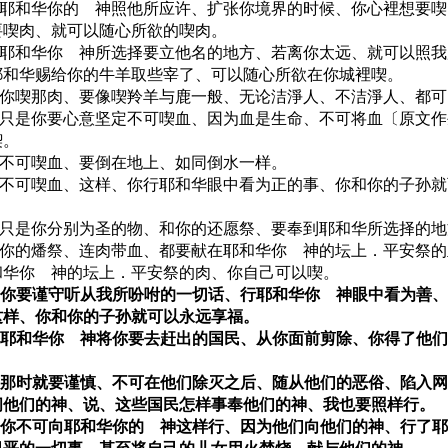
20 耶和华你的 神照他所应许、扩张你境界的时候、你心裡想要
要喫肉、就可以随心所欲的喫肉。
21 耶和华你 神所选择要立他名的地方、若离你太远、就可以照
耶和华赐给你的牛羊取些宰了、可以随心所欲在你城裡喫。
22 你喫那肉、要像喫羚羊与鹿一般、无论洁淨人、不洁淨人、都
23 只是你要心意坚定不可喫血、因为血是生命、不可将血〔原文
喫。
24 不可喫血、要倒在地上、如同倒水一样。
25 不可喫血、这样、你行耶和华眼中看为正的事、你和你的子孙
26 只是你分别为圣的物、和你的还愿祭、要奉到耶和华所选择的
27 你的燔祭、连肉带血、都要献在耶和华你 神的坛上．平安祭
和华你 神的坛上．平安祭的肉、你自己可以喫。
28 你要谨守听从我所吩咐的一切话、行耶和华你 神眼中看为善
这样、你和你的子孙就可以永远享福。
29 耶和华你 神将你要去赶出的国民、从你面前剪除、你得了他
30 那时就要谨慎、不可在他们除灭之后、随从他们的恶俗、陷入
问他们的神、说、这些国民怎样事奉他们的神、我也要照样行。
31 你不可向耶和华你的 神这样行、因为他们向他们的神、行了