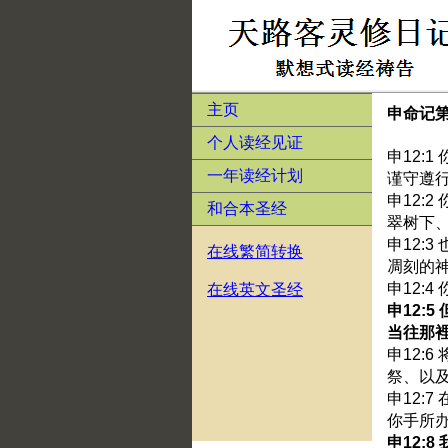
主页
申命记第
个人读经见证
申12:
一年读经计划
谨守遵
申12:
和合本圣经
翠树下
申12:
在线繁简转换
凋刻的
申12:
在线英文圣经
申12:
当往那
申12:
祭、以
申12:
你手所
申12: