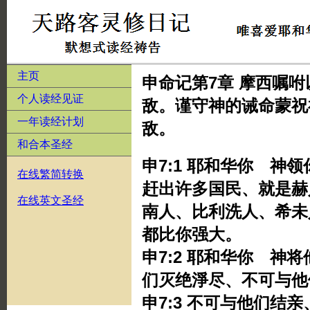
主页
申命记第7章 摩西嘱
个人读经见证
敌。谨守神的诫命蒙祝
一年读经计划
敌。
和合本圣经
申7:1 耶和华你 神
在线繁简转换
赶出许多国民、就是赫
在线英文圣经
南人、比利洗人、希未
都比你强大。
申7:2 耶和华你 神
们灭绝淨尽、不可与他
申7:3 不可与他们结