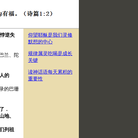
却悖逆失
仰望耶稣是我们灵修
默想的中心
规律属灵吃喝是成长
是巴兰、陀
关键
读神话语每天累积的
列人的
重要性
他录的巴珊
彀了．
、山地、
你们列祖