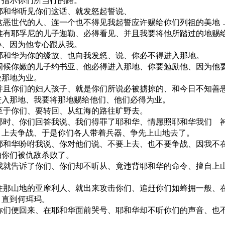
、指示你们所当行的路。
4 耶和华听见你们这话、就发怒起誓说、
5 这恶世代的人、连一个也不得见我起誓应许赐给你们列祖的美地
6 惟有耶孚尼的儿子迦勒、必得看见、并且我要将他所踏过的地赐
孙、因为他专心跟从我。
7 耶和华为你的缘故、也向我发怒、说、你必不得进入那地。
8 伺候你嫩的儿子约书亚、他必得进入那地、你要勉励他、因为他
受那地为业。
9 并且你们的妇人孩子、就是你们所说必被掳掠的、和今日不知善
进入那地、我要将那地赐给他们、他们必得为业。
0 至于你们、要转回、从红海的路往旷野去。
1 那时、你们回答我说、我们得罪了耶和华、情愿照耶和华我们 
、上去争战、于是你们各人带着兵器、争先上山地去了。
2 耶和华吩咐我说、你对他们说、不要上去、也不要争战、因我不
怕你们被仇敌杀败了。
3 我就告诉了你们、你们却不听从、竟违背耶和华的命令、擅自上
4 住那山地的亚摩利人、就出来攻击你们、追赶你们如蜂拥一般、
、直到何珥玛。
5 你们便回来、在耶和华面前哭号、耶和华却不听你们的声音、也