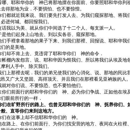
1 看哪、耶和华你的 神已将那地摆在你面前、你要照耶和华你列
上去得那地为业．不要惧怕、也不要惊惶。
2 你们都就近我来说、我们要先打发人去、为我们窥探那地、将我
、必进何城、都回报我们。
3 这话我以为美、就从你们中间选了十二个人、每支派一人。
4 于是他们起身上山地去、到以实各谷、窥探那地。
5 他们手裡拿着那地的果子下来、到我们那裡、回报说、耶和华我
我们的是美地。
6 你们却不肯上去、竟违背了耶和华你们 神的命令．
7 在帐棚内发怨言、说、耶和华因为恨我们、所以将我们从埃及地
亚摩利人手中、除灭我们。
8 我们上那裡去呢．我们的弟兄使我们的心消化、说、那地的民比
城邑又广大又坚固、高得顶天、并且我们在那裡看见亚衲族的人
9 我就对你们说、不要惊恐、也不要怕他们。
0 在你们前面行的耶和华你们的 神、必为你们争战、正如他在埃
你们眼前所行的一样．
1 你们在旷野所行的路上、也曾见耶和华你们的 神、抚养你们、
一般、直等你们来到这地方。
2 你们在这事上却不信耶和华你们的 神。
3 他在路上、在你们前面行、为你们找安营的地方、夜间在火柱裡