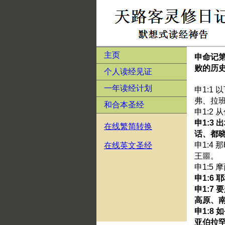
主页
申命记
败的历
个人读经见证
一年读经计划
申1:1
弗、拉
和合本圣经
申1:2
申1:3
在线繁简转换
话、都
申1:4
在线英文圣经
王噩。
申1:5
申1:6
申1:7
高原、
申1:8
亚伯拉