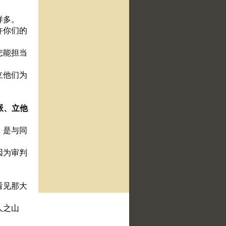
样多。
许你们的
怎能担当
立他们为
派、立他
、是与同
因为审判
看见那大
人之山