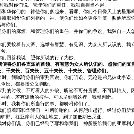
 那时我对你们说、管理你们的重任、我独自担当不起。
0 耶和华你们的 神使你们多起来、看哪、你们今日像天上的星那
1 惟愿耶和华你们列祖的 神、使你们比如今更多千倍、照他所应
福与你们。
2 但你们的麻烦、和管理你们的重任、并你们的争讼、我独自一人
。
3 你们要按着各支派、选举有智慧、有见识、为众人所认识的、我
首领。
4 你们回答我说、照你所说的行了为妙。
5 我便将你们各支派的首领、有智慧为众人所认识的、照你们的支
长、千夫长、百夫长、五十夫长、十夫长、管理你们。
6 当时、我嘱咐你们的审判官说、你们听讼、无论是弟兄彼此争讼
人争讼、都要按公义判断。
7 审判的时候、不可看人的外貌、听讼不可分贵贱、不可惧怕人、
 神的．若有难断的桉件、可以呈到我这裡、我就判断。
8 那时、我将你们所当行的事、都吩咐你们了。
9 我们照着耶和华我们 神所吩咐的、从何烈山起行、经过你们所
的旷野、往亚摩利人的山地去、到了加低斯巴尼亚。
0 我对你们说、你们已经到了耶和华我们 神所赐给我们的亚摩利