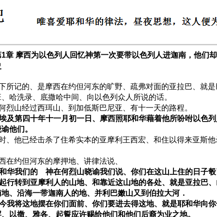
第1章 摩西为以色列人回忆神第一次要带以色列人进迦南，他们
史
 以下所记的、是摩西在约但河东的旷野、疏弗对面的亚拉巴、就
班、哈洗录、底撒哈中间、向以色列众人所说的话。
 从何烈山经过西珥山、到加低斯巴尼亚、有十一天的路程。
 出埃及第四十年十一月初一日、摩西照耶和华藉着他所吩咐以色
晓谕他们。
 那时、他已经击杀了住希实本的亚摩利王西宏、和住以得来亚斯
 摩西在约但河东的摩押地、讲律法说、
 耶和华我们的 神在何烈山晓谕我们说、你们在这山上住的日子
 要起行转到亚摩利人的山地、和靠近这山地的各处、就是亚拉巴
南地、沿海一带迦南人的地、并利巴嫩山又到伯拉大河．
 如今我将这地摆在你们面前、你们要进去得这地、就是耶和华向
罕、以撒、雅各、起誓应许赐给他们和他们后裔为业之地。