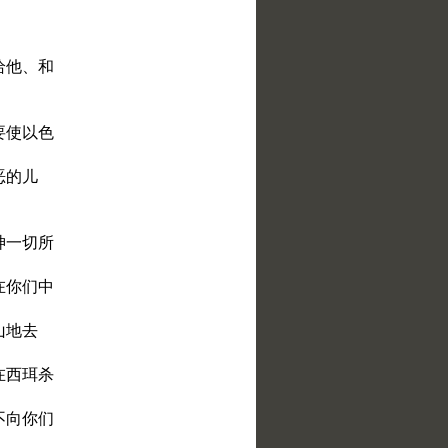
．
给他、和
要使以色
恶的儿
神一切所
在你们中
山地去
在西珥杀
不向你们