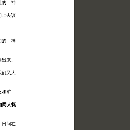
祖的 神
们上去该
们的 神
领出来、
我们又大
。
及和旷
如同人抚
、日间在