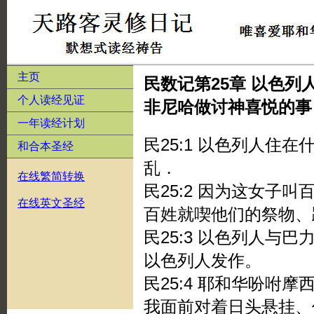
主页
民数记第25章 以色
个人读经见证
非尼哈做讨神喜悦的事
一年读经计划
民25:1 以色列人住
和合本圣经
乱．
在线繁简转换
民25:2 因为这女子
在线英文圣经
百姓就喫他们的祭物、
民25:3 以色列人与
以色列人发作。
民25:4 耶和华吩咐
我面前对着日头悬挂、