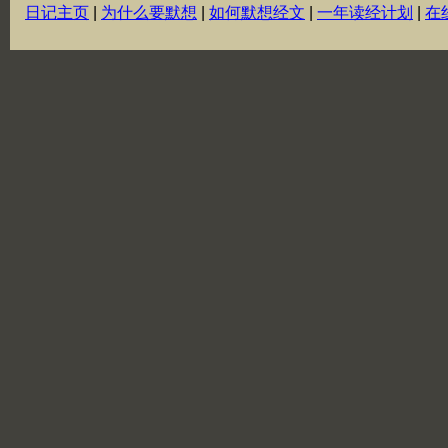
日记主页
|
为什么要默想
|
如何默想经文
|
一年读经计划
|
在