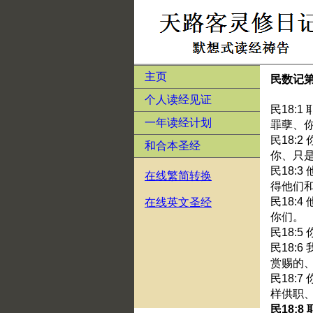
主页
民数记第
个人读经见证
民18:
一年读经计划
罪孽、
民18:
和合本圣经
你、只
民18:
在线繁简转换
得他们
民18:
在线英文圣经
你们。
民18:
民18:
赏赐的
民18:
样供职
民18: