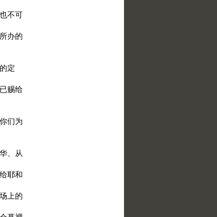
间也不可
们所办的
远的定
我已赐给
给你们为
和华、从
献给耶和
们场上的