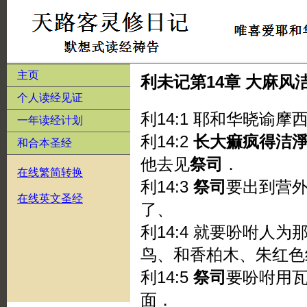
主页
利未记第14章 大麻风
个人读经见证
利14:1 耶和华晓谕摩
一年读经计划
利14:2
长大痲疯得洁
和合本圣经
他去见
祭司
．
在线繁简转换
利14:3
祭司
要出到营
在线英文圣经
了、
利14:4 就要吩咐人
鸟、和香柏木、朱红色
利14:5
祭司
要吩咐用
面．