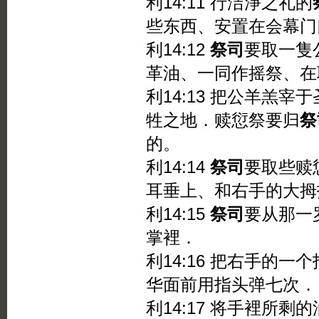
利14:11 行洁淨之礼的
些东西、安置在会幕门
利14:12
祭司
要取一隻
革油、一同作摇祭、在
利14:13 把公羊羔
牲之地．赎愆祭要归
祭
的。
利14:14
祭司
要取些赎
耳垂上、和右手的大拇
利14:15
祭司
要从那一
掌裡．
利14:16 把右手的
华面前用指头弹七次．
利14:17 将手裡所