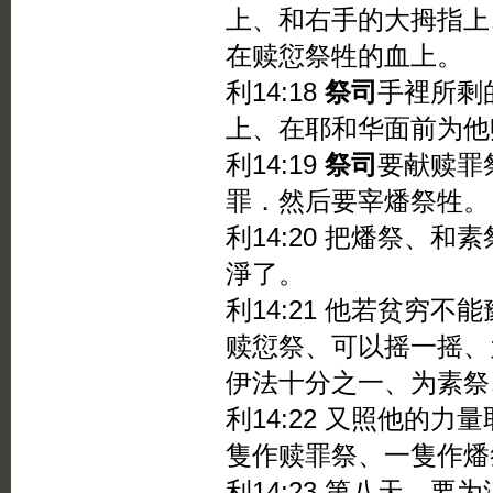
上、和右手的大拇指上
在赎愆祭牲的血上。
利14:18
祭司
手裡所剩
上、在耶和华面前为他
利14:19
祭司
要献赎罪
罪．然后要宰燔祭牲。
利14:20 把燔祭、
淨了。
利14:21 他若贫穷
赎愆祭、可以摇一摇、
伊法十分之一、为素祭
利14:22 又照他的
隻作赎罪祭、一隻作燔
利14:23 第八天、