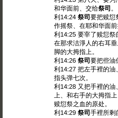
和华面前、交给
祭司
。
利14:24
祭司
要把赎愆
作摇祭、在耶和华面前
利14:25 要宰了赎
在那求洁淨人的右耳垂
脚的大拇指上。
利14:26
祭司
要把些油
利14:27 把左手裡
指头弹七次。
利14:28 又把手裡
上、和右手的大拇指上
赎愆祭之血的原处。
利14:29
祭司
手裡所剩