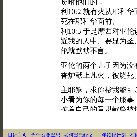
日记主页
|
为什么要默想
|
如何默想经文
|
一年读经计划
|
在