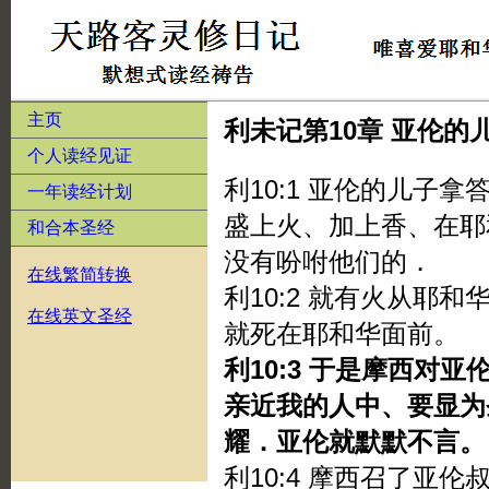
主页
利未记第10章 亚伦
个人读经见证
利10:1 亚伦的儿子
一年读经计划
盛上火、加上香、在耶
和合本圣经
没有吩咐他们的．
在线繁简转换
利10:2 就有火从耶
在线英文圣经
就死在耶和华面前。
利10:3 于是摩西对
亲近我的人中、要显为
耀．亚伦就默默不言。
利10:4 摩西召了亚