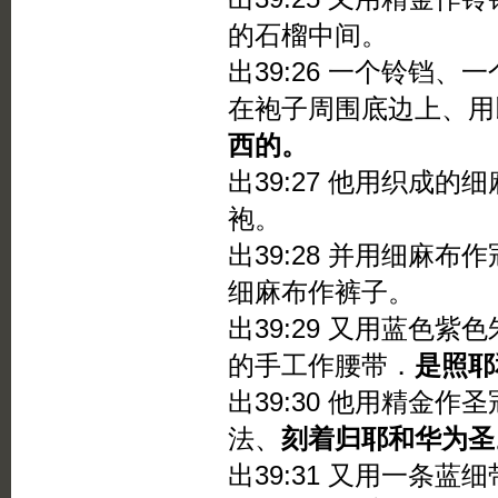
的石榴中间。
出39:26 一个铃铛
在袍子周围底边上、用
西的。
出39:27 他用织成
袍。
出39:28 并用细麻
细麻布作裤子。
出39:29 又用蓝色
的手工作腰带．
是照耶
出39:30 他用精金
法、
刻着归耶和华为圣
出39:31 又用一条