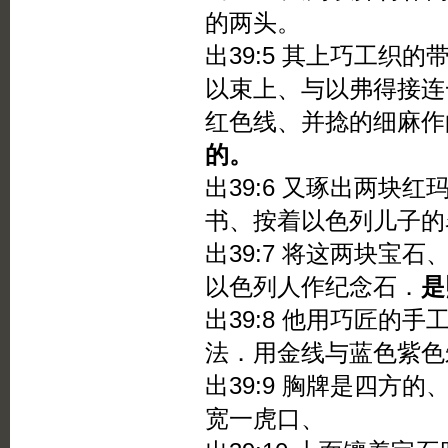
的两头。
出39:5 其上巧工织
以束上、与以弗得接连
红色线、并捻的细麻作
的。
出39:6 又琢出两块
书、按着以色列儿子的
出39:7 将这两块宝
以色列人作纪念石．
是
出39:8 他用巧匠的
法．用金线与蓝色紫色
出39:9 胸牌是四方
宽一虎口、