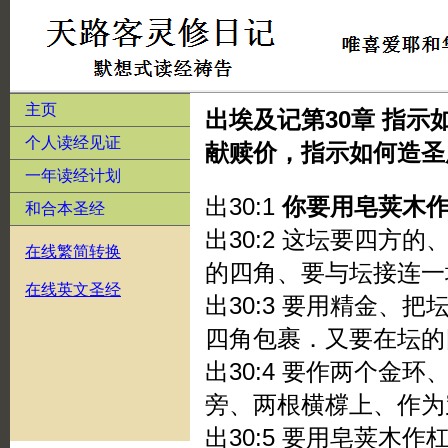
主页
出埃及记第30章 指
个人读经见证
献赎价，指示如何造圣
一年读经计划
出30:1
你要用皂荚木
和合本圣经
出30:2 这坛要四方
在线繁简转换
的四角、要与坛接连一
在线英文圣经
出30:3 要用精金、
四角包裹．又要在坛的
出30:4 要作两个金
旁、两根横橕上、作为
出30:5 要用皂荚木