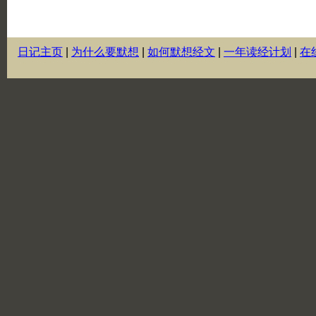
日记主页
|
为什么要默想
|
如何默想经文
|
一年读经计划
|
在