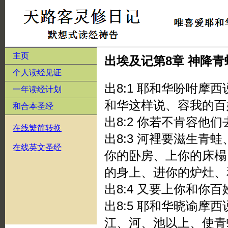
主页
出埃及记第8章 神降
个人读经见证
出8:1 耶和华吩咐摩
一年读经计划
和华这样说、容我的百
和合本圣经
出8:2 你若不肯容他
在线繁简转换
出8:3 河裡要滋生青
在线英文圣经
你的卧房、上你的床榻
的身上、进你的炉灶、
出8:4 又要上你和你
出8:5 耶和华晓谕摩
江、河、池以上、使青