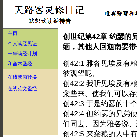
主页
创世纪第42章 约瑟
个人读经见证
缅，其他人回迦南要带
一年读经计划
创42:1 雅各见埃及
和合本圣经
彼观望呢。
在线繁简转换
创42:2 我听见埃及
在线英文圣经
籴些来、使我们可以存
创42:3 于是约瑟的
创42:4 但约瑟的兄
们同去、因为雅各说、
创42:5 来籴粮的人