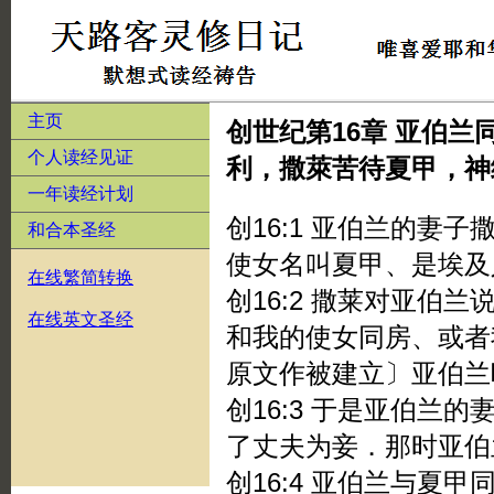
主页
创世纪第16章 亚伯
个人读经见证
利，撒萊苦待夏甲，神
一年读经计划
创16:1 亚伯兰的妻
和合本圣经
使女名叫夏甲、是埃及
在线繁简转换
创16:2 撒莱对亚伯
在线英文圣经
和我的使女同房、或者
原文作被建立〕亚伯兰
创16:3 于是亚伯兰
了丈夫为妾．那时亚伯
创16:4 亚伯兰与夏