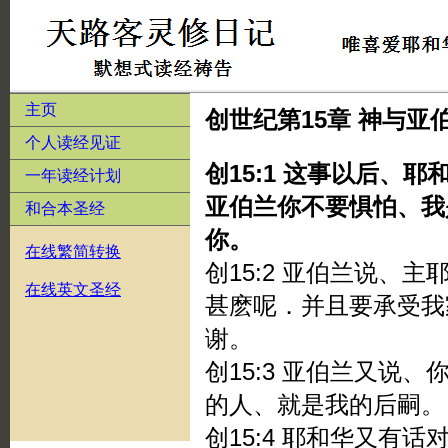
主页
创世纪第15章 神与亚
个人读经见证
创15:1 这事以后、
一年读经计划
亚伯兰你不要惧怕、我
和合本圣经
你。
在线繁简转换
创15:2 亚伯兰说、
在线英文圣经
甚麽呢．并且要承受我
谢。
创15:3 亚伯兰又说
的人、就是我的后嗣。
创15:4 耶和华又有