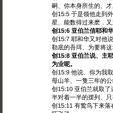
嗣、你本身所生的、才
创15:5 于是领他走
星、能数得过来麽．又
创15:6 亚伯兰信耶
创15:7 耶和华又对
勒底的吾珥、为要将这
创15:8 亚伯兰说、
为业呢。
创15:9 他说、你为
母山羊、一隻三年的公
创15:10 亚伯兰就
半对着一半的摆列、只
创15:11 有鸷鸟下