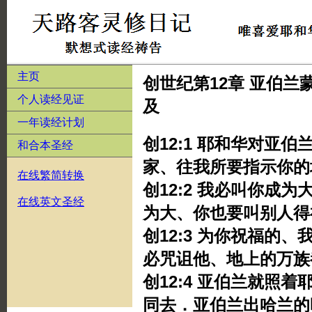
主页
创世纪第12章 亚伯
个人读经见证
及
一年读经计划
创12:1 耶和华对亚
和合本圣经
家、往我所要指示你的
在线繁简转换
创12:2 我必叫你成
在线英文圣经
为大、你也要叫别人得
创12:3 为你祝福的
必咒诅他、地上的万族
创12:4 亚伯兰就照
同去．亚伯兰出哈兰的