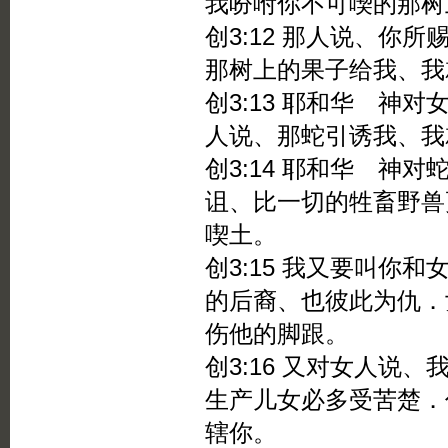
我吩咐你不可喫的那树
创3:12 那人说、你
那树上的果子给我、我
创3:13 耶和华 神
人说、那蛇引诱我、我
创3:14 耶和华 神
诅、比一切的牲畜野兽
喫土。
创3:15 我又要叫你
的后裔、也彼此为仇．
伤他的脚跟。
创3:16 又对女人说
生产儿女必多受苦楚．
辖你。