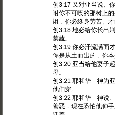
创3:17 又对亚当说
咐你不可喫的那树上的
诅．你必终身劳苦、才
创3:18 地必给你长
菜蔬。
创3:19 你必汗流满
你是从土而出的．你本
创3:20 亚当给他妻
母。
创3:21 耶和华 神
他们穿。
创3:22 耶和华 神
善恶．现在恐怕他伸手
活着．