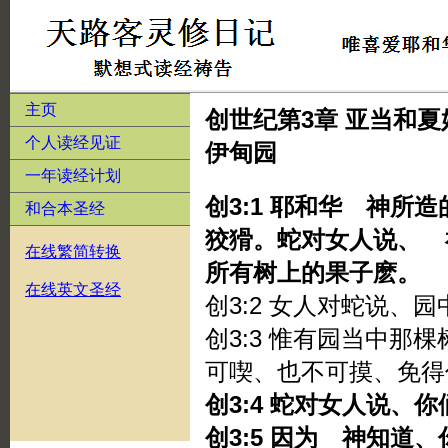
主页
创世纪第3章 亚当和
个人读经见证
伊甸园
一年读经计划
创3:1 耶和华 神所
和合本圣经
狡猾。蛇对女人说、 
在线繁简转换
所有树上的果子麽。
在线英文圣经
创3:2 女人对蛇说、
创3:3 惟有园当中那
可喫、也不可摸、免得
创3:4 蛇对女人说、
创3:5 因为 神知道