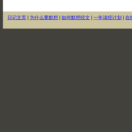
日记主页
|
为什么要默想
|
如何默想经文
|
一年读经计划
|
在