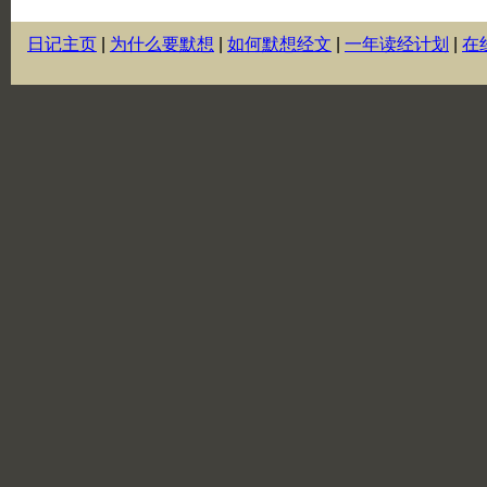
日记主页
|
为什么要默想
|
如何默想经文
|
一年读经计划
|
在