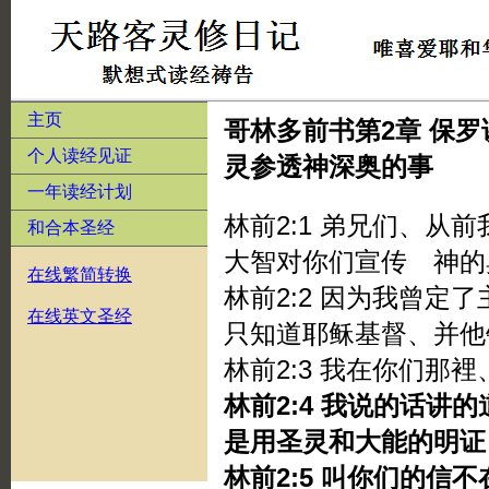
主页
哥林多前书第2章 保
个人读经见证
灵参透神深奥的事
一年读经计划
林前2:1 弟兄们、从
和合本圣经
大智对你们宣传 神的
在线繁简转换
林前2:2 因为我曾定
在线英文圣经
只知道耶稣基督、并他
林前2:3 我在你们那
林前2:4 我说的话讲
是用圣灵和大能的明证
林前2:5 叫你们的信